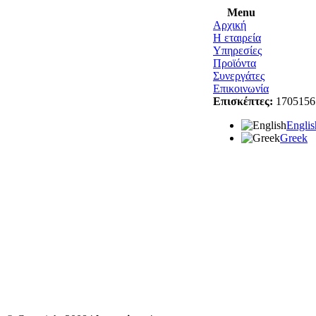
Menu
Αρχική
Η εταιρεία
Υπηρεσίες
Προϊόντα
Συνεργάτες
Επικοινωνία
Επισκέπτες:
1705156
Englis
Greek