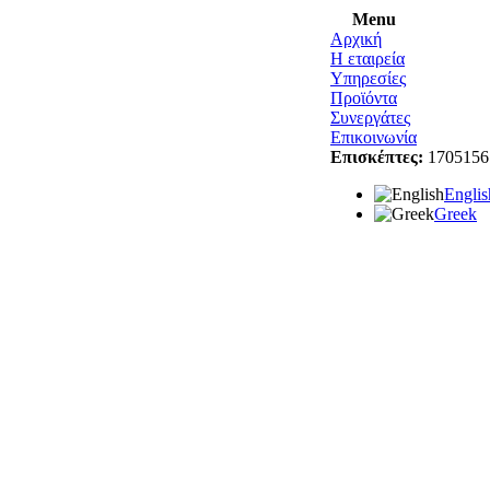
Menu
Αρχική
Η εταιρεία
Υπηρεσίες
Προϊόντα
Συνεργάτες
Επικοινωνία
Επισκέπτες:
1705156
Englis
Greek