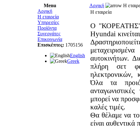
Menu
Αρχική
Η εταιρε
Αρχική
Η εταιρεία
Η εταιρεία
Υπηρεσίες
O "ΚΟΡΕΑΤΗΣ" 
Προϊόντα
Hyundai κινείτα
Συνεργάτες
Επικοινωνία
Δραστηριοποιε
Επισκέπτες:
1705156
μεταχειρισμέν
English
αυτοκινήτων. Δι
Greek
πλήρη σετ φαν
ηλεκτρονικών, 
Όλα τα προιό
ανταγωνιστικές
μπορεί να προσφ
καλές τιμές.
Θα θέλαμε να το
είναι αυθεντικά 